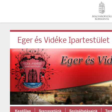
Eger és Vidéke Ipartestület
Kezdőlap
Szervezetünk
Szolgáltatásaink
Ter