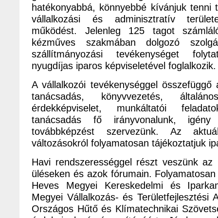
hatékonyabbá, könnyebbé kívánjuk tenni 
vállalkozási és adminisztratív terül
működést. Jelenleg 125 tagot számlál
kézműves szakmában dolgozó szolgált
szállítmányozási tevékenységet folyt
nyugdíjas iparos képviseletével foglalkozik.
A vállalkozói tevékenységgel összefüggő 
tanácsadás, könyvvezetés, általá
érdekképviselet, munkáltatói feladat
tanácsadás fő irányvonalunk, igény
továbbképzést szervezünk. Az aktuál
változásokról folyamatosan tájékoztatjuk ip
Havi rendszerességgel részt veszünk az 
üléseken és azok fórumain. Folyamatosa
Heves Megyei Kereskedelmi és Iparka
Megyei Vállalkozás- és Területfejlesztési 
Országos Hűtő és Klímatechnikai Szövetsé