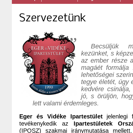
Szervezetünk
Becsüljük m
kezünket, s képze
az ember része a
magáét formálja 
lehetőségei szeri
tegye életét, úgy 
kedvére csinálja
jó, s örüljön, h
lett valami érdemleges
.
Eger és Vidéke Ipartestület
jelenlegi 
tevékenykedik az
Ipartestületek Ors
(IPOSZ) szakmai iránymutatása mellet