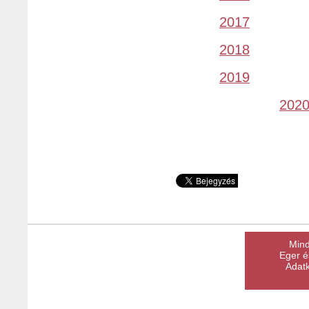
2017
2018
2019
202
Mind
Eger é
Adatk