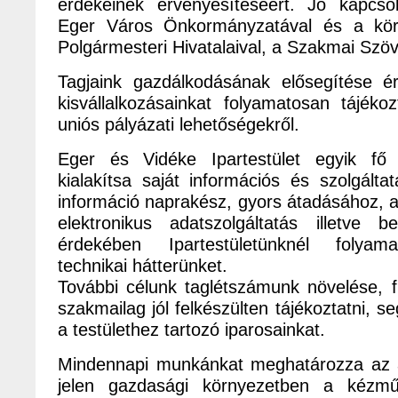
érdekeinek érvényesítéséért. Jó kapcsol
Eger Város Önkormányzatával és a kör
Polgármesteri Hivatalaival, a Szakmai Szö
Tagjaink gazdálkodásának elősegítése é
kisvállalkozásainkat folyamatosan tájéko
uniós pályázati lehetőségekről.
Eger és Vidéke Ipartestület egyik fő 
kialakítsa saját információs és szolgálta
információ naprakész, gyors átadásához, a t
elektronikus adatszolgáltatás illetve 
érdekében Ipartestületünknél folyama
technikai hátterünket.
További célunk taglétszámunk növelése, fi
szakmailag jól felkészülten tájékoztatni, se
a testülethez tartozó iparosainkat.
Mindennapi munkánkat meghatározza az a
jelen gazdasági környezetben a kézmű