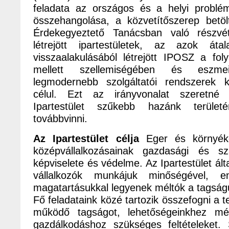
feladata az országos és a helyi probl
összehangolása, a közvetítőszerep betö
Érdekegyeztető Tanácsban való részvét
létrejött ipartestületek, az azok átala
visszaalakulásából létrejött IPOSZ a fo
mellett szellemiségében és eszm
legmodernebb szolgáltatói rendszerek k
célul. Ezt az irányvonalat szeretn
Ipartestület szűkebb hazánk terület
továbbvinni.
Az Ipartestület célja
Eger és környéke
középvállalkozásainak gazdasági és s
képviselete és védelme. Az Ipartestület ált
vállalkozók munkájuk minőségével, e
magatartásukkal legyenek méltók a tagság
Fő feladataink közé tartozik összefogni a t
működő tagságot, lehetőségeinkhez mér
gazdálkodáshoz szükséges feltételeket. S