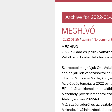
Archive for 2022-01-
MEGHÍVÓ
2022-01-25
/
admin
/
No commen
MEGHÍVÓ
2022 évi adó és járulék változá
Vállalkozói Tájékoztató Rende
Szeretettel meghívjuk Önt Váll
adó és járulék változásokról hal
Előadó: Munkácsi Márta, könyvv
Az előadás témája: a 2022 évi a
Előadásában kiemelten az alább
A személyi jövedelemadóról szó
Átalányadózás 2022-től
A társasági adóról és az osztal
A kisadózó vállalkozások tételes