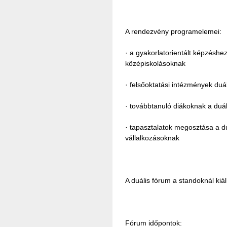
A rendezvény programelemei:
· a gyakorlatorientált képzéshe
középiskolásoknak
· felsőoktatási intézmények du
· továbbtanuló diákoknak a duá
· tapasztalatok megosztása a 
vállalkozásoknak
A duális fórum a standoknál kiáll
Fórum időpontok: