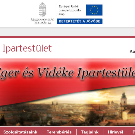
 Ipartestület
Ka
Szolgáltatásaink
Terembérlés
Tagjaink
Hírlevél
P