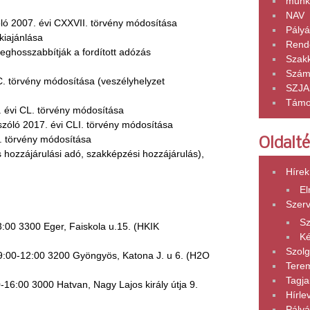
munk
NAV
óló 2007. évi CXXVII. törvény módosítása
Pályá
kiajánlása
Rend
ghosszabbítják a fordított adózás
Szak
Szám
 C. törvény módosítása (veszélyhelyzet
SZJA
Támo
. évi CL. törvény módosítása
szóló 2017. évi CLI. törvény módosítása
C. törvény módosítása
Oldalt
s hozzájárulási adó, szakképzési hozzájárulás),
Hírek
El
Szer
Sz
:00 3300 Eger, Faiskola u.15. (HKIK
K
Szolg
:00-12:00 3200 Gyöngyös, Katona J. u 6. (H2O
Tere
Tagja
16:00 3000 Hatvan, Nagy Lajos király útja 9.
Hírle
Pályá