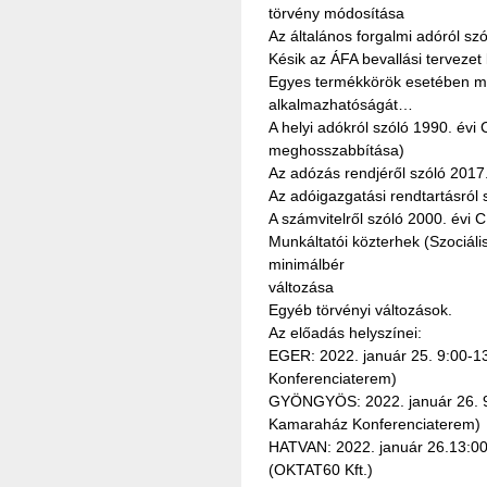
törvény módosítása
Az általános forgalmi adóról sz
Késik az ÁFA bevallási tervezet 
Egyes termékkörök esetében me
alkalmazhatóságát…
A helyi adókról szóló 1990. évi
meghosszabbítása)
Az adózás rendjéről szóló 2017
Az adóigazgatási rendtartásról 
A számvitelről szóló 2000. évi 
Munkáltatói közterhek (Szociáli
minimálbér
változása
Egyéb törvényi változások.
Az előadás helyszínei:
EGER: 2022. január 25. 9:00-13
Konferenciaterem)
GYÖNGYÖS: 2022. január 26. 9
Kamaraház Konferenciaterem)
HATVAN: 2022. január 26.13:00-
(OKTAT60 Kft.)