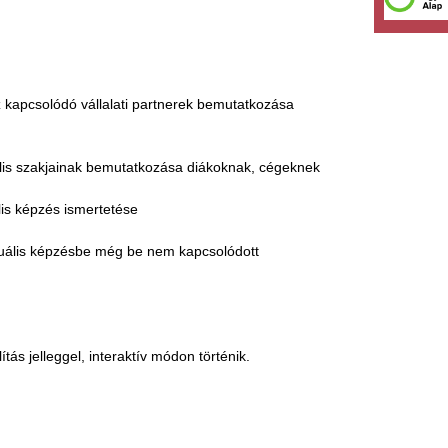
z kapcsolódó vállalati partnerek bemutatkozása
ális szakjainak bemutatkozása diákoknak, cégeknek
lis képzés ismertetése
duális képzésbe még be nem kapcsolódott
ítás jelleggel, interaktív módon történik.