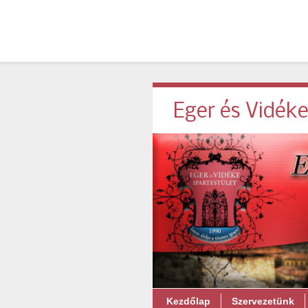
Eger és Vidéke
Kezdőlap
Szervezetünk