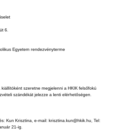
selet
út 6.
atolikus Egyetem rendezvényterme
kiállítóként szeretne megjelenni a HKIK felsőfokú
vételi szándékát jelezze a lenti elérhetőségen.
s: Kun Krisztina, e-mail: krisztina.kun@hkik.hu, Tel:
nuár 21-ig.