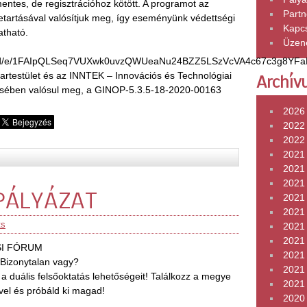
entes, de regisztrációhoz kötött. A programot az
Partn
betartásával valósítjuk meg, így eseményünk védettségi
Kapcs
atható.
Üzen
rms/d/e/1FAIpQLSeq7VUXwk0uvzQWUeaNu24BZZ5LSzVcVA4c67c3g8YFa
artestület és az INNTEK – Innovációs és Technológiai
Archív
zésében valósul meg, a GINOP-5.3.5-18-2020-00163
2026
2022
2022 
2021
2021
2021
PÁLYÁZAT
2021
2021 
ts
2021 
2021
SI FÓRUM
2021 
Bizonytalan vagy?
2021
 duális felsőoktatás lehetőségeit! Találkozz a megye
2021 
eivel és próbáld ki magad!
2020