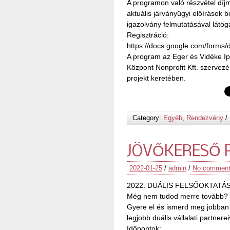
A programon való részvétel díjm
aktuális járványügyi előírások 
igazolvány felmutatásával látog
Regisztráció:
https://docs.google.com/fo
A program az Eger és Vidéke Ip
Központ Nonprofit Kft. szerve
projekt keretében.
Category:
Egyéb
,
Rendezvény
/
JÖVŐKERESŐ 
2022-01-25
/
admin
/
No commen
2022. DUÁLIS FELSŐOKTATÁ
Még nem tudod merre tovább? 
Gyere el és ismerd meg jobban a
legjobb duális vállalati partner
Időpontok: