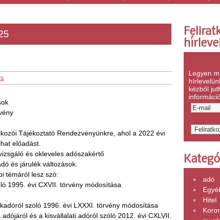
Felirat
25
hírleve
Legyen mi
ts
hírlevelü
kézből jut
informáci
sok
zvény
alkozói Tájékoztató Rendezvényünkre, ahol a 2022 évi
lhat előadást.
izsgáló és okleveles adószakértő
Kategó
dó és járulék változások.
i témáról lesz szó:
adó
ló 1995. évi CXVII. törvény módosítása
Egyé
Hitel
ékadóról szóló 1996. évi LXXXI. törvény módosítása
Koro
 adójáról és a kisvállalati adóról szóló 2012. évi CXLVII.