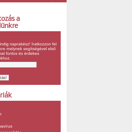
kozás a
lünkre
ndig naprakész! Iratkozzon fel
nkre melynek segítségével első
hat fontos és érdekes
ókhoz.
riák
b
navírus