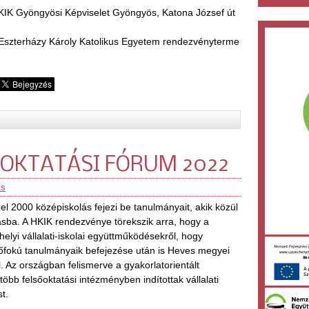
KIK Gyöngyösi Képviselet Gyöngyös, Katona József út
 Eszterházy Károly Katolikus Egyetem rendezvényterme
ŐOKTATÁSI FÓRUM 2022
ts
2000 középiskolás fejezi be tanulmányait, akik közül
tásba. A HKIK rendezvénye törekszik arra, hogy a
elyi vállalati-iskolai együttműködésekről, hogy
sőfokú tanulmányaik befejezése után is Heves megyei
 Az országban felismerve a gyakorlatorientált
öbb felsőoktatási intézményben indítottak vállalati
t.