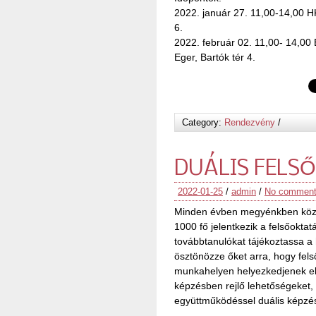
2022. január 27. 11,00-14,00 H
6.
2022. február 02. 11,00- 14,00
Eger, Bartók tér 4.
Category:
Rendezvény
/
DUÁLIS FELS
2022-01-25
/
admin
/
No commen
Minden évben megyénkben közel 
1000 fő jelentkezik a felsőokta
továbbtanulókat tájékoztassa a h
ösztönözze őket arra, hogy fel
munkahelyen helyezkedjenek el.
képzésben rejlő lehetőségeket, t
együttműködéssel duális képzés