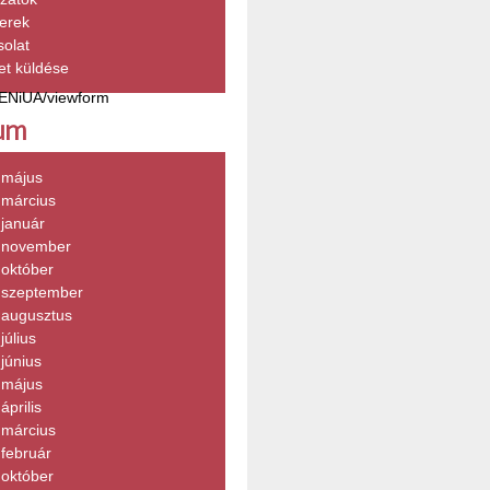
erek
olat
et küldése
ENiUA/viewform
um
 május
 március
január
 november
 október
 szeptember
 augusztus
július
június
 május
április
 március
február
 október