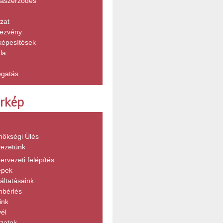
aszerződés
zat
ezvény
képesítések
la
gatás
érkép
nökségi Ülés
vezetünk
ervezeti felépítés
épek
áltatásaink
mbérlés
ink
vél
zatok