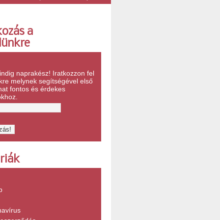
kozás a
lünkre
ndig naprakész! Iratkozzon fel
nkre melynek segítségével első
hat fontos és érdekes
ókhoz.
riák
b
navírus