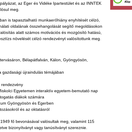
ályázat, az Eger és Vidéke Ipartestület és az INNTEK
alósul meg.
ában is tapasztalható munkaerőhiány enyhítését célzó,
ínálati oldalának összehangolását segítő megoldásokon
lósítás alatt számos motivációs és mozgósító hatású,
esztízs növelését célzó rendezvényt valósítottunk meg.
tervásáron, Bélapátfalván, Kálon, Gyöngyösön,
 gazdasági újraindulás témájában
ó rendezvény
skolci Egyetemen interaktív egyetem-bemutató nap
togatás diákok számára
órum Gyöngyösön és Egerben
ozásokról és az oktatásról
1949 fő bevonásával valósultak meg, valamint 115
lletve bizonyítványt vagy tanúsítványt szereznie.