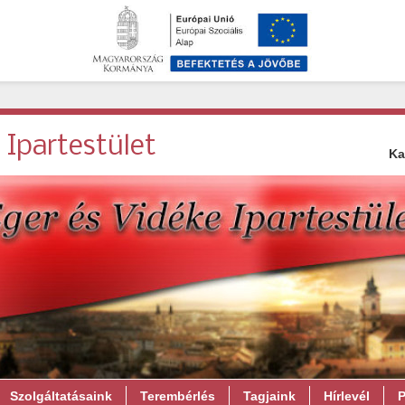
 Ipartestület
Ka
Szolgáltatásaink
Terembérlés
Tagjaink
Hírlevél
P