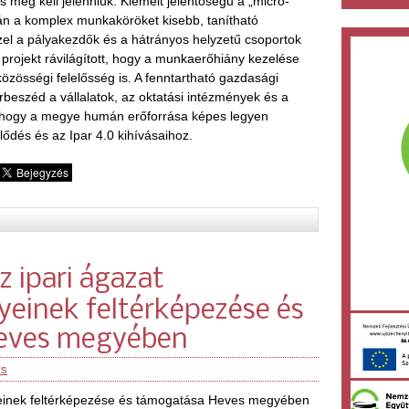
is meg kell jelenniük. Kiemelt jelentőségű a „micro-
rán a komplex munkaköröket kisebb, tanítható
zel a pályakezdők és a hátrányos helyzetű csoportok
 projekt rávilágított, hogy a munkaerőhiány kezelése
zösségi felelősség is. A fenntartható gazdasági
rbeszéd a vállalatok, az oktatási intézmények és a
, hogy a megye humán erőforrása képes legyen
lődés és az Ipar 4.0 kihívásaihoz.
z ipari ágazat
einek feltérképezése és
eves megyében
ts
einek feltérképezése és támogatása Heves megyében