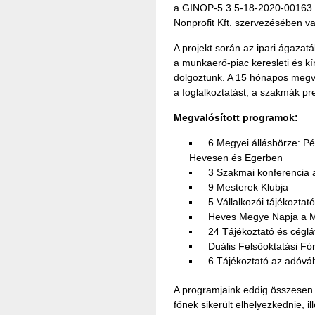
a GINOP-5.3.5-18-2020-00163 p
Nonprofit Kft. szervezésében v
A projekt során az ipari ágazat
a munkaerő-piac keresleti és k
dolgoztunk. A 15 hónapos megva
a foglalkoztatást, a szakmák pr
Megvalósított programok:
6 Megyei állásbörze: Pé
Hevesen és Egerben
3 Szakmai konferencia a
9 Mesterek Klubja
5 Vállalkozói tájékoztat
Heves Megye Napja a Mi
24 Tájékoztató és céglá
Duális Felsőoktatási F
6 Tájékoztató az adóvált
A programjaink eddig összesen 
főnek sikerült elhelyezkednie, i