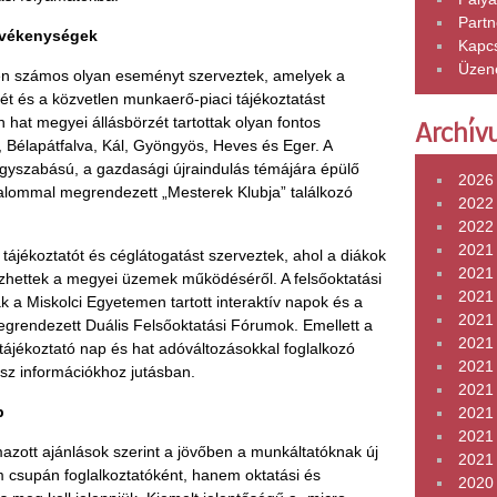
Partn
evékenységek
Kapcs
Üzen
ben számos olyan eseményt szerveztek, amelyek a
t és a közvetlen munkaerő-piaci tájékoztatást
n hat megyei állásbörzét tartottak olyan fontos
Archív
, Bélapátfalva, Kál, Gyöngyös, Heves és Eger. A
yszabású, a gazdasági újraindulás témájára épülő
2026
lkalommal megrendezett „Mesterek Klubja” találkozó
2022
2022 
2021
 tájékoztatót és céglátogatást szerveztek, ahol a diákok
2021
ezhettek a megyei üzemek működéséről. A felsőoktatási
2021
ák a Miskolci Egyetemen tartott interaktív napok és a
2021
grendezett Duális Felsőoktatási Fórumok. Emellett a
2021 
s tájékoztató nap és hat adóváltozásokkal foglalkozó
2021 
sz információkhoz jutásban.
2021
p
2021 
2021
azott ajánlások szerint a jövőben a munkáltatóknak új
2021 
nem csupán foglalkoztatóként, hanem oktatási és
2020