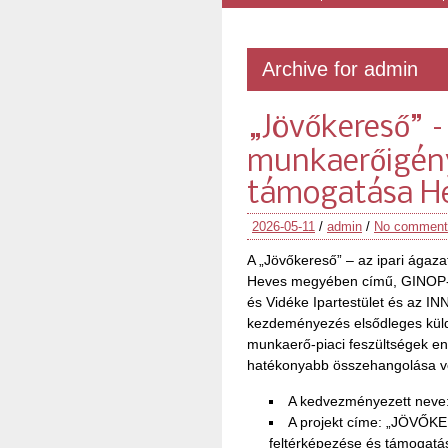
Archive for admin
„Jövőkereső” –
munkaerőigény
támogatása H
2026-05-11
/
admin
/
No comment
A „Jövőkereső” – az ipari ágaz
Heves megyében című, GINOP-5
és Vidéke Ipartestület és az I
kezdeményezés elsődleges küld
munkaerő-piaci feszültségek enyh
hatékonyabb összehangolása vol
A kedvezményezett neve: 
A projekt címe: „JÖVŐKE
feltérképezése és támogat