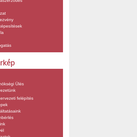
aszerződés
zat
ezvény
képesítések
la
gatás
érkép
nökségi Ülés
vezetünk
ervezeti felépítés
épek
áltatásaink
mbérlés
ink
vél
zatok