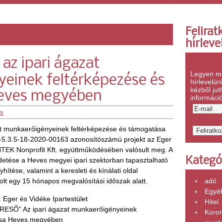
Felirat
hírleve
 az ipari ágazat
Legyen mi
einek feltérképezése és
hírlevelü
kézből jut
eves megyében
informáci
s
at munkaerőigényeinek feltérképezése és támogatása
.3.5-18-2020-00163 azonosítószámú projekt az Eger
NNTEK Nonprofit Kft. együttműködésében valósult meg. A
Kategó
etése a Heves megyei ipari szektorban tapasztalható
ítése, valamint a keresleti és kínálati oldal
t egy 15 hónapos megvalósítási időszak alatt.
adó
Egyé
Eger és Vidéke Ipartestület
Hitel
RESŐ” Az ipari ágazat munkaerőigényeinek
Koro
ása Heves megyében