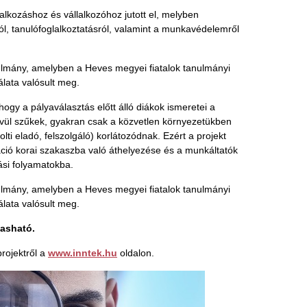
lalkozáshoz és vállalkozóhoz jutott el, melyben
l, tanulófoglalkoztatásról, valamint a munkavédelemről
nulmány, amelyben a Heves megyei fiatalok tanulmányi
lata valósult meg.
hogy a pályaválasztás előtt álló diákok ismeretei a
vül szűkek, gyakran csak a közvetlen környezetükben
olti eladó, felszolgáló) korlátozódnak. Ezért a projekt
áció korai szakaszba való áthelyezése és a munkáltatók
ási folyamatokba.
nulmány, amelyben a Heves megyei fiatalok tanulmányi
lata valósult meg.
vasható.
projektről a
www.inntek.hu
oldalon.