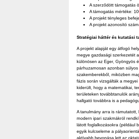
A szerződött támogatás 
A támogatás mértéke: 1
A projekt tényleges befe
A projekt azonosító szá
Stratégiai háttér és kutatási 
A projekt alapját egy átfogó he
megye gazdasági szerkezetét a
különösen az Eger, Gyöngyös és
párhuzamosan azonban súlyos hi
szakemberekből, miközben magas
fázis során vizsgálták a megyei 
kiderült, hogy a matematikai, 
területeken továbbtanulók arán
hallgató továbbra is a pedagóg
A tanulmány arra is rámutatott, 
modern ipari szakmákról rendkí
látott foglalkozásokra (például b
egyik kulcseleme a pályaorient
aktívabb bevonása lett az oktat