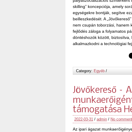
pályaszocializációs színtérként 
skilling” koncepciója, amely so
egységekre bontják, segítve ez
beilleszkedését. A „Jövőkereső”
nem csupán toborzási, hanem kö
fejlődés záloga a folyamatos pá
döntéshozók között, biztosítva
alkalmazkodni a technológiai fej
Category:
Egyéb
/
Jövőkereső – A
munkaerőigény
támogatása H
2022-03-31
/
admin
/
No commen
Az ipari ágazat munkaerőigény