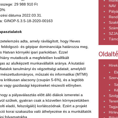
munk
összege: 29 988 910 Ft
NAV
00%
Pályá
jezési dátuma 2022.03.31.
Rend
ma: GINOP-5.3.5-18-2020-00163
Szak
Szám
tapasztalatok
SZJA
Támo
lyzetelemzés adta, amely rávilágított, hogy Heves
 feldolgozó- és gépipar dominanciája határozza meg,
 Hatvan környéki ipari parkokban. Ezzel
Oldalt
ány mutatkozik a megfelelően kvalifikált
 az alulképzett munkavállalók aránya. A kutatási
Hírek
fiatalok tanulmányi és végzettségi adatait, amelyből
El
természettudományos, műszaki és informatikai (MTMI)
Szer
ya kritikusan alacsony (csupán 5-6%), és a legtöbb
Sz
us vagy gazdasági képzéseket részesíti előnyben.
K
hogy a pályaválasztás előtt álló diákok ismeretei a
Szolg
vül szűkek, gyakran csak a közvetlen környezetükben
Tere
olti eladó, felszolgáló) korlátozódnak. Ezért a projekt
Tagja
áció korai szakaszba való áthelyezése és a munkáltatók
Hírle
ási folyamatokba.
Pályá