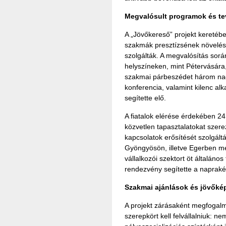
Megvalósult programok és t
A „Jövőkereső” projekt kereté
szakmák presztízsének növelésé
szolgálták. A megvalósítás sorá
helyszíneken, mint Pétervására
szakmai párbeszédet három nag
konferencia, valamint kilenc a
segítette elő.
A fiatalok elérése érdekében 24
közvetlen tapasztalatokat szer
kapcsolatok erősítését szolgált
Gyöngyösön, illetve Egerben me
vállalkozói szektort öt általáno
rendezvény segítette a napraké
Szakmai ajánlások és jövőké
A projekt zárásaként megfogalm
szerepkört kell felvállalniuk: 