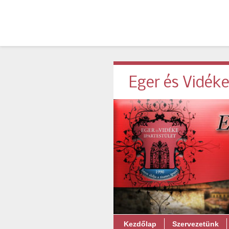
Eger és Vidéke
Kezdőlap
Szervezetünk