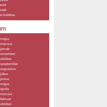
erek
olat
et küldése
um
 május
 március
január
 november
 október
 szeptember
 augusztus
július
június
 május
április
 március
február
 október