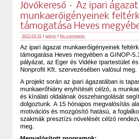
Jövőkereső – Az ipari ágazat
munkaerőigényeinek feltér
támogatása Heves megyéb
2022-03-31
/
admin
/
No comments
Az ipari ágazat munkaerőigényeinek feltér
támogatása Heves megyében a GINOP-5.3
pályázat, az Eger és Vidéke Ipartestület 
Nonprofit Kft. szervezésében valósul meg.
A projekt során az ipari ágazatában is tapa
munkaerőhiány enyhítését célzó, a munkaer
és kínálati oldalának összehangolását seg
dolgoztunk. A 15 hónapos megvalósítás al
motivációs és mozgósító hatású, a foglalko
szakmák presztízs növelését célzó rendezv
meg.
Megvalósított programok: