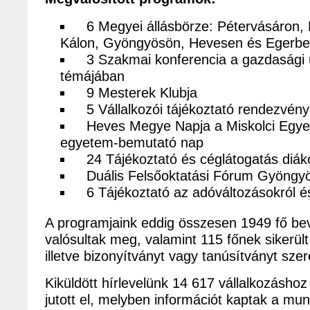
6 Megyei állásbörze: Pétervásáron, 
Kálon, Gyöngyösön, Hevesen és Egerb
3 Szakmai konferencia a gazdasági ú
témájában
9 Mesterek Klubja
5 Vállalkozói tájékoztató rendezvény
Heves Megye Napja a Miskolci Egyet
egyetem-bemutató nap
24 Tájékoztató és céglátogatás diá
Duális Felsőoktatási Fórum Gyöngy
6 Tájékoztató az adóváltozásokról és
A programjaink eddig összesen 1949 fő be
valósultak meg, valamint 115 főnek sikerült
illetve bizonyítványt vagy tanúsítványt szer
Kiküldött hírlevelünk 14 617 vállalkozáshoz
jutott el, melyben információt kaptak a mun