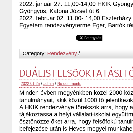
2022. január 27. 11,00-14,00 HKIK Gyöngy
Gyöngyös, Katona József út 6.
2022. február 02. 11,00- 14,00 Eszterházy 
Egyetem rendezvényterme Eger, Bartók tér
Category:
Rendezvény
/
DUÁLIS FELSŐOKTATÁSI F
2022-01-25
/
admin
/
No comments
Minden évben megyénkben közel 2000 közé
tanulmányait, akik közül 1000 fő jelentkezi
A HKIK rendezvénye törekszik arra, hogy a
tájékoztassa a helyi vállalati-iskolai együt
ösztönözze őket arra, hogy felsőfokú tanu
befejezése után is Heves megyei munkahe