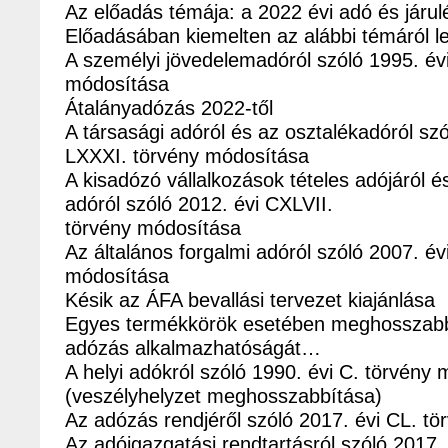
Az előadás témája: a 2022 évi adó és járul
Előadásában kiemelten az alábbi témáról l
A személyi jövedelemadóról szóló 1995. év
módosítása
Átalányadózás 2022-től
A társasági adóról és az osztalékadóról szó
LXXXI. törvény módosítása
A kisadózó vállalkozások tételes adójáról és 
adóról szóló 2012. évi CXLVII.
törvény módosítása
Az általános forgalmi adóról szóló 2007. év
módosítása
Késik az ÁFA bevallási tervezet kiajánlása
Egyes termékkörök esetében meghosszabbít
adózás alkalmazhatóságát…
A helyi adókról szóló 1990. évi C. törvény
(veszélyhelyzet meghosszabbítása)
Az adózás rendjéről szóló 2017. évi CL. t
Az adóigazgatási rendtartásról szóló 2017. 