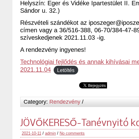
Helyszín: Eger és Vidéke Ipartestület II. E
Sándor u. 32.)
Részvételi szándékot az iposzeger@iposzeg
címen vagy a 36/516-388, 06-70/384-47-89
szíveskedjenek 2021.11.03 -ig.
A rendezvény ingyenes!
Technológiai fejlődés és annak kihívásai m
2021.11.04
Letöltés
Category:
Rendezvény
/
JÖVŐKERESŐ-Tanévnyitó ko
2021-10-11
/
admin
/
No comments