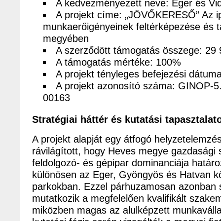
A kedvezményezett neve: Eger és Vid
A projekt címe: „JÖVŐKERESŐ” Az ip
munkaerőigényeinek feltérképezése és
megyében
A szerződött támogatás összege: 29 
A támogatás mértéke: 100%
A projekt tényleges befejezési dátum
A projekt azonosító száma: GINOP-5
00163
Stratégiai háttér és kutatási tapasztalat
A projekt alapját egy átfogó helyzetelemzé
rávilágított, hogy Heves megye gazdasági 
feldolgozó- és gépipar dominanciája határ
különösen az Eger, Gyöngyös és Hatvan kör
parkokban. Ezzel párhuzamosan azonban s
mutatkozik a megfelelően kvalifikált szake
miközben magas az alulképzett munkaválla