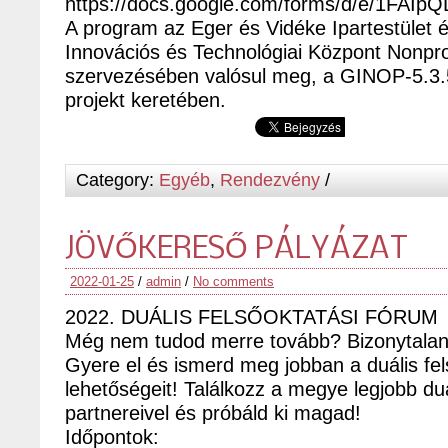
https://docs.google.com/forms/d/e/1
A program az Eger és Vidéke Ipartestület
Innovációs és Technológiai Központ Nonprof
szervezésében valósul meg, a GINOP-5.3
projekt keretében.
Category:
Egyéb
,
Rendezvény
/
JÖVŐKERESŐ PÁLYÁZAT
2022-01-25
/
admin
/
No comments
2022. DUÁLIS FELSŐOKTATÁSI FÓRUM
Még nem tudod merre tovább? Bizonytala
Gyere el és ismerd meg jobban a duális fe
lehetőségeit! Találkozz a megye legjobb duál
partnereivel és próbáld ki magad!
Időpontok: