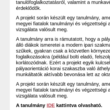
tanulófoglalkoztatásról, valamint a munkav
érdeklődők.
A projekt során készült egy tanulmány, a
megyei fiatalok tanulmányi és végzettségi
vizsgálata valósult meg.
A tanulmány arra is rámutatott, hogy a pály
álló diákok ismeretei a modern ipari szakm
szűkek, gyakran csak a közvetlen környeze
foglalkozásokra (például bolti eladó, felszol
korlátozódnak. Ezért a projekt egyik kulcs
pályaorientáció korai szakaszba való áthel
munkáltatók aktívabb bevonása lett az okt
A projekt során készült egy tanulmány, a
megyei fiatalok tanulmányi és végzettségi
vizsgálata valósult meg.
A tanulmány
IDE
kattintva olvasható.