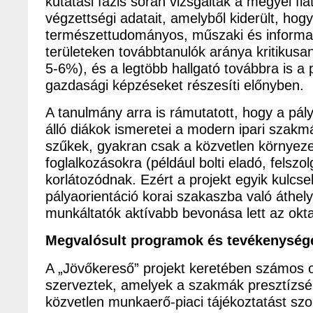
kutatási fázis során vizsgálták a megyei fi
végzettségi adatait, amelyből kiderült, hog
természettudományos, műszaki és informa
területeken továbbtanulók aránya kritikusa
5-6%), és a legtöbb hallgató továbbra is 
gazdasági képzéseket részesíti előnyben.
A tanulmány arra is rámutatott, hogy a pály
álló diákok ismeretei a modern ipari szakm
szűkek, gyakran csak a közvetlen környeze
foglalkozásokra (például bolti eladó, felszol
korlátozódnak. Ezért a projekt egyik kulcs
pályaorientáció korai szakaszba való áthel
munkáltatók aktívabb bevonása lett az okt
Megvalósult programok és tevékenység
A „Jövőkereső” projekt keretében számos 
szerveztek, amelyek a szakmák presztízsé
közvetlen munkaerő-piaci tájékoztatást szol