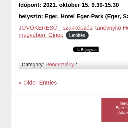
Időpont: 2021. október 15. 9.30-15.30
helyszín: Eger, Hotel Eger-Park (Eger, S
JÖVŐKERESŐ_ szakképzési tanévnyitó H
megyében_Ginop
Letöltés
Category:
Rendezvény
/
« Older Entries
Mind
Eger é
Adatk