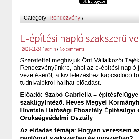
Category:
Rendezvény
/
E-építési napló szakszerű v
2021-11-24
/
admin
/
No comments
Szeretettel meghívjuk Önt Vállalkozói Tájé
Rendezvényünkre, ahol az e-építési napló 
vezetéséről, a kivitelezéshez kapcsolódó fo
tudnivalókról hallhat előadást.
Előadó: Szabó Gabriella – építésfelügyel
szakügyintéző, Heves Megyei Kormányhi
Hivatala Hatósági Főosztály Építésügyi 
Örökségvédelmi Osztály
Az előadás témája: Hogyan vezessem az
naplómat szakszerűen és jogszerűen?