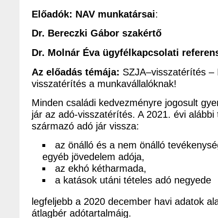
Előadók: NAV munkatársai
:
Dr. Bereczki Gábor szakértő
Dr. Molnár Éva ügyfélkapcsolati referen
Az előadás témája:
SZJA–visszatérítés – 
visszatérítés a munkavállalóknak!
Minden családi kedvezményre jogosult gy
jár az adó-visszatérítés. A 2021. évi alább
származó adó jár vissza:
az önálló és a nem önálló tevékenysé
egyéb jövedelem adója,
az ekhó kétharmada,
a katások utáni tételes adó negyede
legfeljebb a 2020 december havi adatok al
átlagbér adótartalmáig.