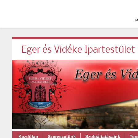
Eger és Vidéke Ipartestület
Kezdőlap
Szervezetünk
Szolgáltatásaink
Ter