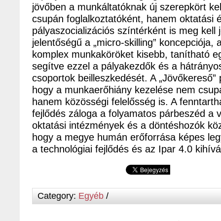
jövőben a munkáltatóknak új szerepkört kell
csupán foglalkoztatóként, hanem oktatási 
pályaszocializációs színtérként is meg kell 
jelentőségű a „micro-skilling” koncepciója,
komplex munkaköröket kisebb, tanítható e
segítve ezzel a pályakezdők és a hátrányo
csoportok beilleszkedését. A „Jövőkereső” pr
hogy a munkaerőhiány kezelése nem csupá
hanem közösségi felelősség is. A fenntart
fejlődés záloga a folyamatos párbeszéd a vá
oktatási intézmények és a döntéshozók közö
hogy a megye humán erőforrása képes leg
a technológiai fejlődés és az Ipar 4.0 kihív
Category:
Egyéb
/