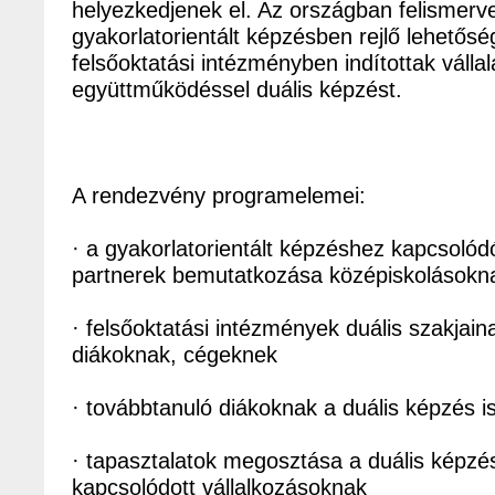
helyezkedjenek el. Az országban felismerv
gyakorlatorientált képzésben rejlő lehetősé
felsőoktatási intézményben indítottak vállala
együttműködéssel duális képzést.
A rendezvény programelemei:
· a gyakorlatorientált képzéshez kapcsolódó 
partnerek bemutatkozása középiskolásokn
· felsőoktatási intézmények duális szakja
diákoknak, cégeknek
· továbbtanuló diákoknak a duális képzés 
· tapasztalatok megosztása a duális kép
kapcsolódott vállalkozásoknak