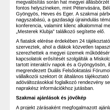
megvalósítás során hat megyei állásbörzét 
fontos helyszíneken, mint Pétervására, Bél
Gyöngyös, Heves és Eger. A szakmai pár
nagyszabású, a gazdasági újraindulás témá
konferencia, valamint kilenc alkalommal m
„Mesterek Klubja” találkozó segítette elő.
A fiatalok elérése érdekében 24 tájékoztató
szerveztek, ahol a diákok közvetlen tapasz
szerezhettek a megyei üzemek működéséről
kapcsolatok erősítését szolgálták a Misko
tartott interaktív napok és a Gyöngyösön, i
megrendezett Duális Felsőoktatási Fórumok
vállalkozói szektort öt általános tájékoztat
adóváltozásokkal foglalkozó rendezvény se
naprakész információkhoz jutásban.
Szakmai ajánlások és jövőkép
A projekt zárásaként megfogalmazott ajánl