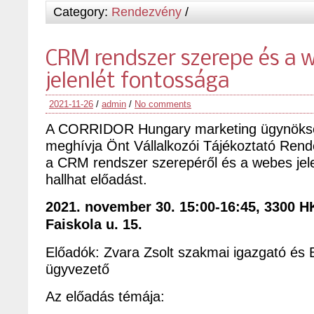
Category:
Rendezvény
/
CRM rendszer szerepe és a 
jelenlét fontossága
2021-11-26
/
admin
/
No comments
A CORRIDOR Hungary marketing ügynökség
meghívja Önt Vállalkozói Tájékoztató Ren
a CRM rendszer szerepéről és a webes jele
hallhat előadást.
2021. november 30. 15:00-16:45, 3300 H
Faiskola u. 15.
Előadók: Zvara Zsolt szakmai igazgató és 
ügyvezető
Az előadás témája: