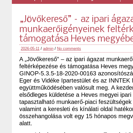
„Jövőkereső” – az ipari ágaz
munkaerőigényeinek feltér
támogatása Heves megyéb
2026-05-11
/
admin
/
No comments
A „Jövőkereső” – az ipari ágazat munkaerő
feltérképezése és támogatása Heves meg
GINOP-5.3.5-18-2020-00163 azonosítószá
Eger és Vidéke Ipartestület és az INNTEK N
együttműködésében valósult meg. A kezd
elsődleges küldetése a Heves megyei ipari
tapasztalható munkaerő-piaci feszültségek
valamint a keresleti és kínálati oldal haték
összehangolása volt egy 15 hónapos megva
alatt.