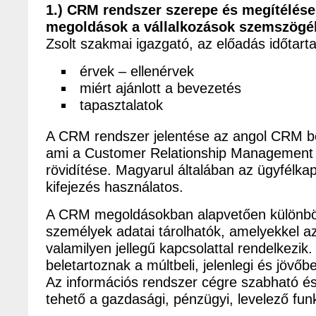
1.) CRM rendszer szerepe és megítélése,
megoldások a vállalkozások szemszög
Zsolt szakmai igazgató, az előadás időtart
érvek – ellenérvek
miért ajánlott a bevezetés
tapasztalatok
A CRM rendszer jelentése az angol CRM b
ami a Customer Relationship Management 
rövidítése. Magyarul általában az ügyfélka
kifejezés használatos.
A CRM megoldásokban alapvetően különbö
személyek adatai tárolhatók, amelyekkel a
valamilyen jellegű kapcsolattal rendelkezik
beletartoznak a múltbeli, jelenlegi és jövőbe
Az információs rendszer cégre szabható é
tehető a gazdasági, pénzügyi, levelező funk