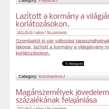
Category:
Pályázat
/
Lazított a kormány a világjá
korlátozásokon.
2021-05-01
/
admin
/
No comments
Szombattól jó pár változást tapasztalhatn
lakosai, lazított a kormány a világjárvány mi
korlátozásokon.
Category:
Koronavírus
/
Magánszemélyek jövedelem
százalékának felajánlása
2021-04-21
/
admin
/
No comments