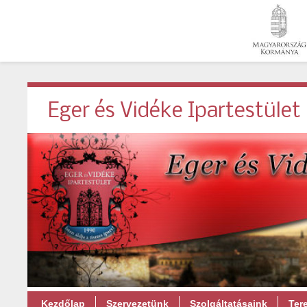
Eger és Vidéke Ipartestület
Kezdőlap
Szervezetünk
Szolgáltatásaink
Ter