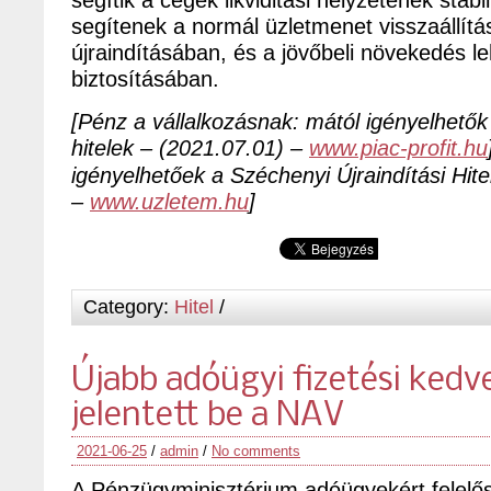
segítenek a normál üzletmenet visszaállí
újraindításában, és a jövőbeli növekedés l
biztosításában.
[Pénz a vállalkozásnak: mától igényelhetők 
hitelek – (2021.07.01) –
www.piac-profit.hu
igényelhetőek a Széchenyi Újraindítási Hit
–
www.uzletem.hu
]
Category:
Hitel
/
Újabb adóügyi fizetési ked
jelentett be a NAV
2021-06-25
/
admin
/
No comments
A Pénzügyminisztérium adóügyekért felelős 