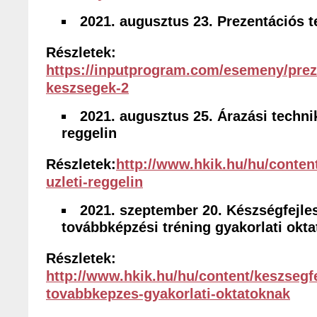
2021. augusztus 23. Prezentációs 
Részletek:
https://inputprogram.com/esemeny/prez
keszsegek-2
2021.
augusztus 25. Árazási technik
reggelin
Részletek:
http://www.hkik.hu/hu/content
uzleti-reggelin
2021. szeptember 20. Készségfejle
továbbképzési tréning gyakorlati okt
Részletek:
http://www.hkik.hu/hu/content/keszsegfe
tovabbkepzes-gyakorlati-oktatoknak