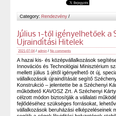
Category:
Rendezvény
/
Július 1-től igényelhetőek a
Újraindítási Hitelek
2021-07-04
/
admin
/
No comments
A hazai kis- és középvállalkozások segíté
Innovációs és Technológiai Minisztérium 
mellett július 1-jétől igényelhető öt új, speci
vállalkozások újraindítását segítő Szécheny
Konstrukció – jelentette be a Széchenyi K
működtető KAVOSZ Zrt. A Széchenyi Kártya
célzott módon biztosítják a vállalati működ
fejlődéséhez szükséges forrásokat, lehetőv
vállalkozások beruházási elképzeléseinek 
segítik a cégek likviditási helyzetének stabi