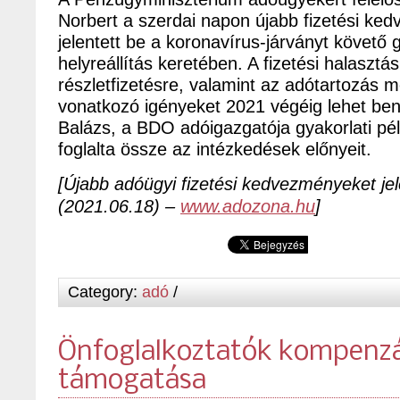
Norbert a szerdai napon újabb fizetési ke
jelentett be a koronavírus-járványt követő
helyreállítás keretében. A fizetési halasztá
részletfizetésre, valamint az adótartozás 
vonatkozó igényeket 2021 végéig lehet ben
Balázs, a BDO adóigazgatója gyakorlati pé
foglalta össze az intézkedések előnyeit.
[Újabb adóügyi fizetési kedvezményeket je
(2021.06.18) –
www.adozona.hu
]
Category:
adó
/
Önfoglalkoztatók kompenzá
támogatása