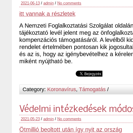
2021-06-13
/
admin
/
No comments
itt vannak a részletek
A Nemzeti Foglalkoztatási Szolgálat oldalán
tájékoztató levél jelent meg az önfoglalkoz
kompenzációs támogatásáról. A levélből kid
rendelet értelmében pontosan kik jogosult
és az is, hogy az igénybevételhez a kérel
miként nyújtható be.
Category:
Koronavírus
,
Támogatás
/
Védelmi intézkedések módo
2021-05-23
/
admin
/
No comments
Ötmillió beoltott után így nyit az ország