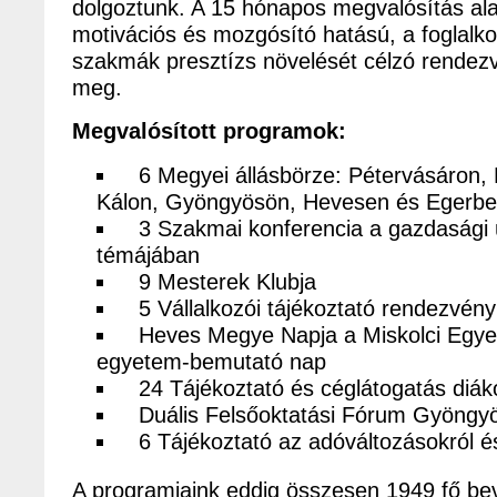
dolgoztunk. A 15 hónapos megvalósítás al
motivációs és mozgósító hatású, a foglalko
szakmák presztízs növelését célzó rendezv
meg.
Megvalósított programok:
6 Megyei állásbörze: Pétervásáron, 
Kálon, Gyöngyösön, Hevesen és Egerb
3 Szakmai konferencia a gazdasági ú
témájában
9 Mesterek Klubja
5 Vállalkozói tájékoztató rendezvény
Heves Megye Napja a Miskolci Egyet
egyetem-bemutató nap
24 Tájékoztató és céglátogatás diá
Duális Felsőoktatási Fórum Gyöngy
6 Tájékoztató az adóváltozásokról és
A programjaink eddig összesen 1949 fő be