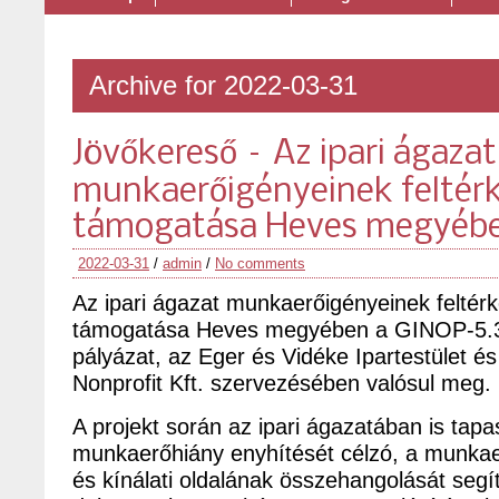
Archive for 2022-03-31
Jövőkereső – Az ipari ágazat
munkaerőigényeinek feltér
támogatása Heves megyéb
2022-03-31
/
admin
/
No comments
Az ipari ágazat munkaerőigényeinek feltér
támogatása Heves megyében a GINOP-5.3
pályázat, az Eger és Vidéke Ipartestület 
Nonprofit Kft. szervezésében valósul meg.
A projekt során az ipari ágazatában is tapa
munkaerőhiány enyhítését célzó, a munkaer
és kínálati oldalának összehangolását seg