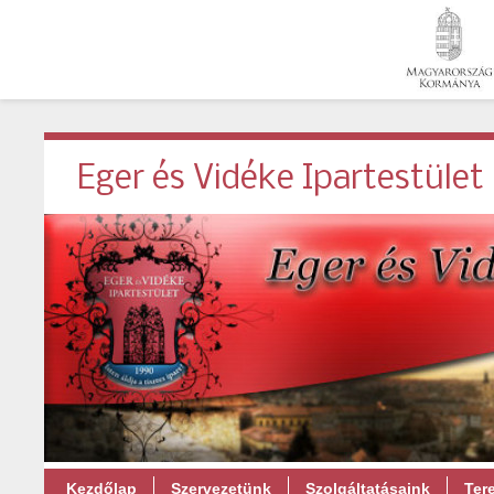
Eger és Vidéke Ipartestület
Kezdőlap
Szervezetünk
Szolgáltatásaink
Ter