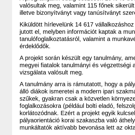
valósultak meg, valamint 115 főnek sikerült
illetve bizonyítványt vagy tanúsítványt szer
Kiküldött hírlevelünk 14 617 vállalkozáshoz
jutott el, melyben információt kaptak a mun
tanulófoglalkoztatásról, valamint a munkav
érdeklődők.
A projekt során készült egy tanulmány, a
megyei fiatalok tanulmányi és végzettségi
vizsgálata valósult meg.
A tanulmány arra is rámutatott, hogy a pály
álló diákok ismeretei a modern ipari szakm
szűkek, gyakran csak a közvetlen környeze
foglalkozásokra (például bolti eladó, felszol
korlátozódnak. Ezért a projekt egyik kulcs
pályaorientáció korai szakaszba való áthel
munkáltatók aktívabb bevonása lett az okt