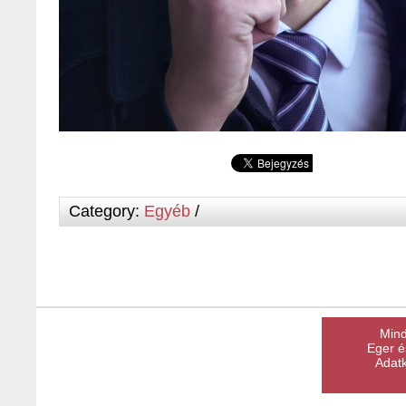
Category:
Egyéb
/
Mind
Eger é
Adatk