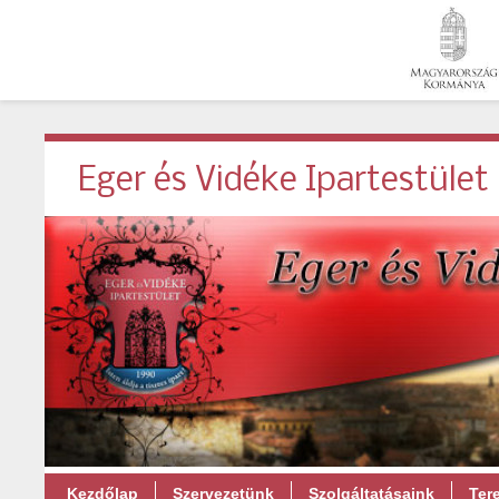
Eger és Vidéke Ipartestület
Kezdőlap
Szervezetünk
Szolgáltatásaink
Ter