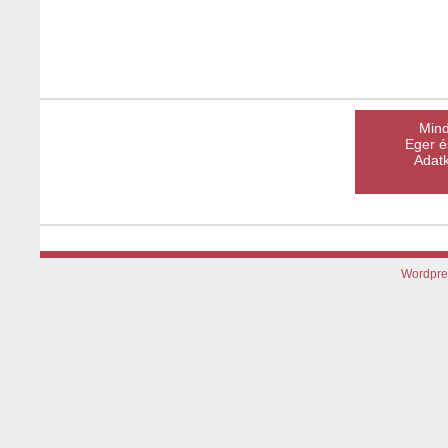
Mind
Eger é
Adatk
Wordpre