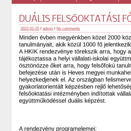
DUÁLIS FELSŐOKTATÁSI F
2022-01-25
/
admin
/
No comments
Minden évben megyénkben közel 2000 közé
tanulmányait, akik közül 1000 fő jelentkezi
A HKIK rendezvénye törekszik arra, hogy a
tájékoztassa a helyi vállalati-iskolai együt
ösztönözze őket arra, hogy felsőfokú tanu
befejezése után is Heves megyei munkahe
helyezkedjenek el. Az országban felismerv
gyakorlatorientált képzésben rejlő lehetősé
felsőoktatási intézményben indítottak vállala
együttműködéssel duális képzést.
A rendezvény programelemei: