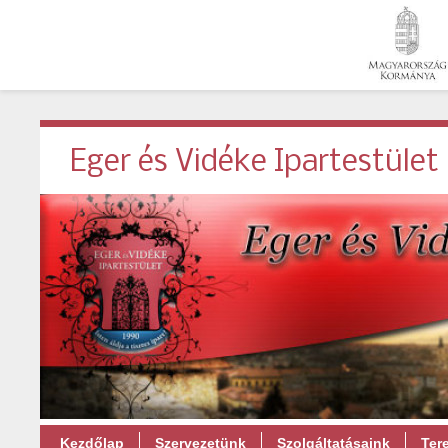
Eger és Vidéke Ipartestület
Kezdőlap
Szervezetünk
Szolgáltatásaink
Ter