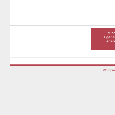
Mind
Eger é
Adatk
Wordpre