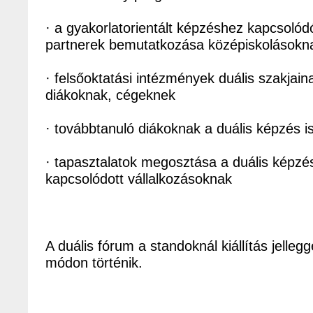
· a gyakorlatorientált képzéshez kapcsolódó 
partnerek bemutatkozása középiskolásokn
· felsőoktatási intézmények duális szakja
diákoknak, cégeknek
· továbbtanuló diákoknak a duális képzés 
· tapasztalatok megosztása a duális kép
kapcsolódott vállalkozásoknak
A duális fórum a standoknál kiállítás jellegge
módon történik.