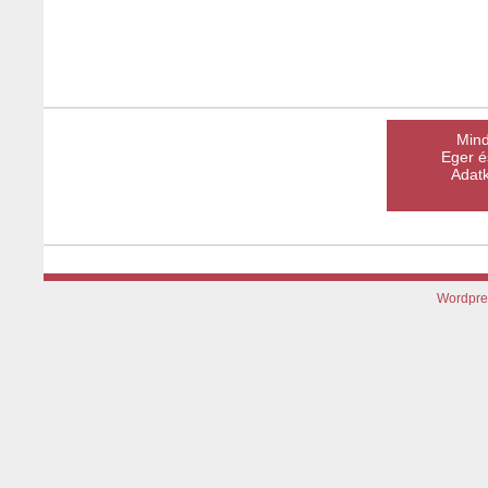
Mind
Eger é
Adatk
Wordpre