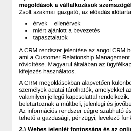
megoldások a vállalkozások szemszög
Zsolt szakmai igazgató, az előadás időtart
érvek – ellenérvek
miért ajánlott a bevezetés
tapasztalatok
A CRM rendszer jelentése az angol CRM b
ami a Customer Relationship Management 
rövidítése. Magyarul általában az ügyfélka
kifejezés használatos.
A CRM megoldásokban alapvetően különbö
személyek adatai tárolhatók, amelyekkel a
valamilyen jellegű kapcsolattal rendelkezik
beletartoznak a múltbeli, jelenlegi és jövőbe
Az információs rendszer cégre szabható é
tehető a gazdasági, pénzügyi, levelező funk
2.) Webes jelenlét fontossága és az onl