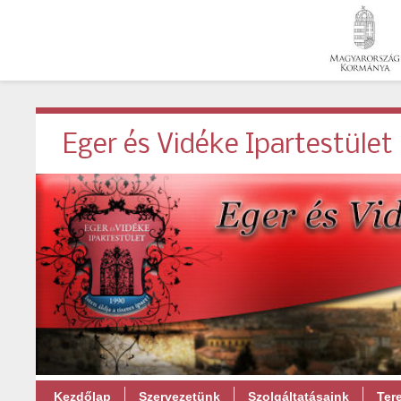
Eger és Vidéke Ipartestület
Kezdőlap
Szervezetünk
Szolgáltatásaink
Ter